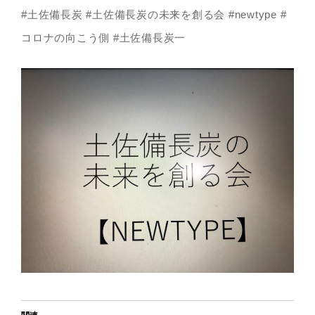
#土佐備長炭 #土佐備長炭の未来を創る会 #newtype #
コロナの向こう側 #土佐備長炭一