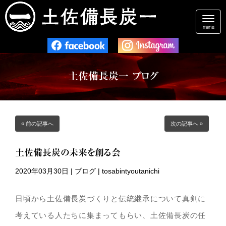
N
a
menu
v
i
g
a
t
土佐備長炭一 ブログ
i
o
n
« 前の記事へ
次の記事へ »
土佐備長炭の未来を創る会
2020年03月30日
|
ブログ
|
tosabintyoutanichi
日頃から土佐備長炭づくりと伝統継承について真剣に
考えている人たちに集まってもらい、土佐備長炭の任