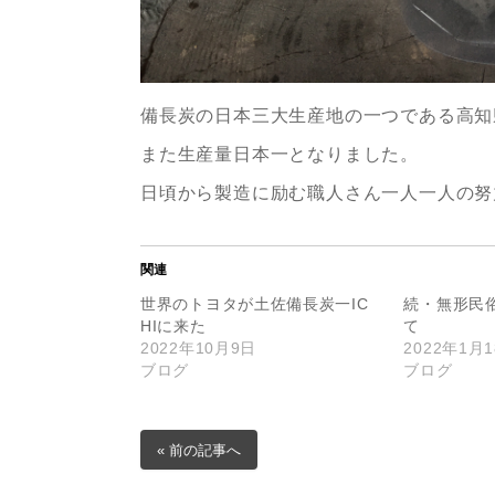
備長炭の日本三大生産地の一つである高知
また生産量日本一となりました。
日頃から製造に励む職人さん一人一人の努
関連
世界のトヨタが土佐備長炭一IC
続・無形民
HIに来た
て
2022年10月9日
2022年1月
ブログ
ブログ
« 前の記事へ