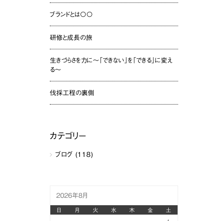
ブランドとは〇〇
研修と成長の旅
生きづらさを力に〜「できない」を「できる」に変え
る〜
伐採工程の裏側
カテゴリー
ブログ
(118)
2026年8月
日
月
火
水
木
金
土