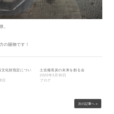
県。
力の賜物です！
俗文化財指定につい
土佐備長炭の未来を創る会
2020年3月30日
18日
ブログ
次の記事へ »