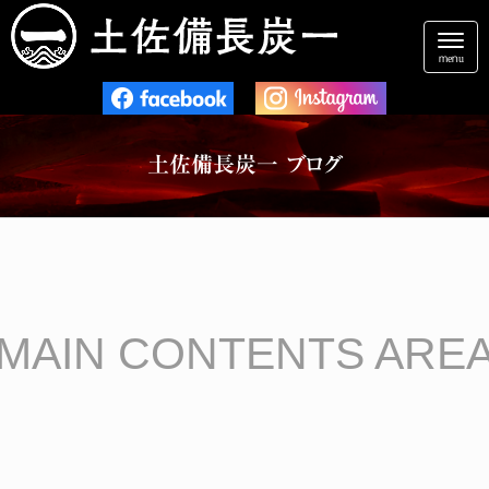
N
a
menu
v
i
g
a
t
土佐備長炭一 ブログ
i
o
n
MAIN CONTENTS ARE